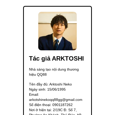
kê mỗi ngày có khoảng 500 – 1000 thành viên mới
đăng ký. Với người muốn hợp tác dài hạn, thì chúng
tôi có chính sách hoa hồng lên đến 60% và trả thưởng
đều đặn mỗi tuần.
Tác giả ARKTOSHI
Nhà sáng tạo nội dung thương
hiệu QQ88
Tên đầy đủ: Arktoshi Neko
Hệ thống hội viên và đại lý tại QQ88 với hoa hồng hấp dẫn
Ngày sinh: 15/06/1995
Email:
arkotshinekoqq88gg@gmail.com
Trải nghiệm đa nền tảng
Số điện thoại: 0901187262
Dù bạn dùng điện thoại Android, iPhone hay truy cập
Nơi ở hiện tại: 2/19C Đ. Số 7,
Phường An Khánh, Thủ Đức, Hồ
trên máy tính, nền tảng cá cược đều hoạt động ổn