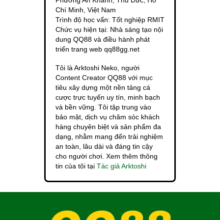
Chí Minh, Việt Nam
định. Website tương thích với nhiều trình duyệt, còn
Trình độ học vấn: Tốt nghiệp RMIT
ứng dụng thì nhẹ, mượt, không tốn RAM, cực kỳ tiện
Chức vụ hiện tại: Nhà sáng tạo nội
lợi cho người chơi.
dung QQ88 và điều hành phát
triển trang web qq88gg.net
Ưu điểm và nhược điểm của QQ88
Tôi là Arktoshi Neko, người
Với
QQ88
, điểm mạnh là điều không thiếu, nhưng
Content Creator QQ88 với mục
tiêu xây dựng một nền tảng cá
đồng thời cũng còn vài mặt cần điều chỉnh để mang lại
cược trực tuyến uy tín, minh bạch
trải nghiệm trọn vẹn hơn. Dưới đây là tổng hợp chi tiết
và bền vững. Tôi tập trung vào
cả hai khía cạnh, có kèm theo phản hồi thực tế từ
bảo mật, dịch vụ chăm sóc khách
người chơi để bạn có cái nhìn công bằng, khách quan
hàng chuyên biệt và sản phẩm đa
dạng, nhằm mang đến trải nghiệm
nhất.
an toàn, lâu dài và đáng tin cậy
cho người chơi. Xem thêm thông
Ưu điểm nổi bật
tin của tôi tại
Tác giả Arktoshi
Nhà cái sở hữu nhiều lợi thế vượt trội giúp giữ chân
người dùng lâu dài và tạo sự tin tưởng ngay từ lần đầu
trải nghiệm. Chính tốc độ xử lý nhanh, hỗ trợ khách
hàng chuyên nghiệp đều được nhiều hội viên đánh giá