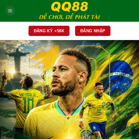
Bỏ
qua
nội
dung
ĐĂNG KÝ +58K
ĐĂNG NHẬP