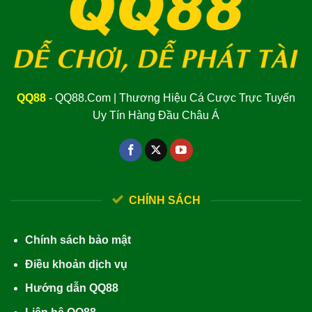
cao.
Account Phucpro đã nhận xét: “Web load nhanh
cực kỳ, ngay cả khi buổi tối đông người cũng không
bị lag như mấy chỗ khác,
QQ88
- QQ88.Com | Thương Hiệu Cá Cược Trực Tuyến
Linhmi789 đánh giá: “Chat lúc nửa đêm vẫn có
Uy Tín Hàng Đầu Châu Á
người trả lời rõ ràng, hỗ trợ rất nhiệt tình”.
CHÍNH SÁCH
Chính sách bảo mật
Điều khoản dịch vụ
Hướng dẫn QQ88
Ưu điểm nổi bật được hội viên tại QQ88 đánh giá cao
Liên hệ QQ88