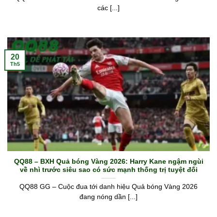
gần như không thấy phản ánh về việc lừa đảo hay
các [...]
gian lận cược.
Dịch vụ chăm sóc khách hàng
Không phải chờ đợi lâu hay gửi email rồi mất hút,
20
Th5
QQ88
cung cấp nhiều kênh liên lạc như: Chat trực tiếp,
Zalo, hotline, Facebook,… Tất cả đều có người hỗ trợ
nhanh chóng trong vài phút. Đội ngũ CSKH vừa có kỹ
năng chuyên môn vừa am hiểu quy trình cũng như tâm
lý hội viên. Dù bạn gặp vấn đề nạp/rút, đăng nhập hay
khuyến mãi,… đều sẽ được hướng dẫn tận từng, xử lý
rõ ràng từng bước.
Giao dịch nạp và rút tiền
QQ88 – BXH Quả bóng Vàng 2026: Harry Kane ngậm ngùi
về nhì trước siêu sao có sức mạnh thống trị tuyệt đối
Nhà cái cam kết thời gian xử lý các giao dịch dao động
QQ88 GG – Cuộc đua tới danh hiệu Quả bóng Vàng 2026
từ 10 đến 30 phút, không giữ lệnh, không câu giờ nhờ
đang nóng dần [...]
vào hệ thống thanh toán tự động. Dù sử dụng tài
khoản ngân hàng hay ví điện tử, nền tảng đều có