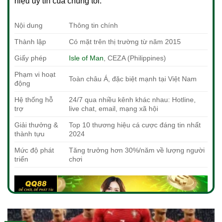
Nội dung
Thông tin chính
Thành lập
Có mặt trên thị trường từ năm 2015
Giấy phép
Isle of Man
, CEZA (Philippines)
Phạm vi hoạt
Toàn châu Á, đặc biệt mạnh tại Việt Nam
động
Hệ thống hỗ
24/7 qua nhiều kênh khác nhau: Hotline,
trợ
live chat, email, mạng xã hội
Giải thưởng &
Top 10 thương hiệu cá cược đáng tin nhất
thành tựu
2024
Mức độ phát
Tăng trưởng hơn 30%/năm về lượng người
triển
chơi