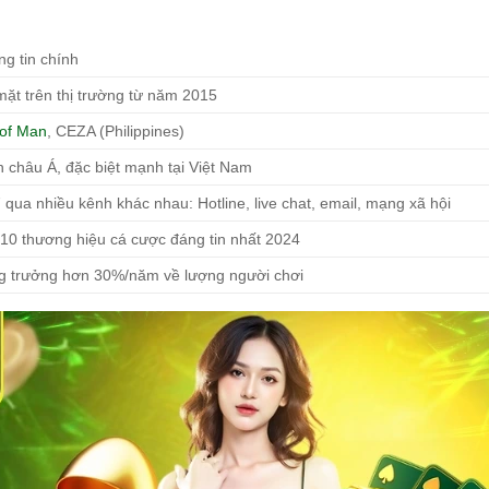
g tin chính
ặt trên thị trường từ năm 2015
 of Man
, CEZA (Philippines)
 châu Á, đặc biệt mạnh tại Việt Nam
 qua nhiều kênh khác nhau: Hotline, live chat, email, mạng xã hội
 10 thương hiệu cá cược đáng tin nhất 2024
g trưởng hơn 30%/năm về lượng người chơi