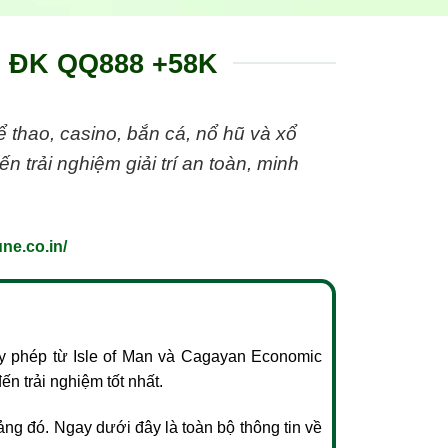
| ĐK QQ888 +58K
ể thao, casino, bắn cá, nổ hũ và xổ
 trải nghiệm giải trí an toàn, minh
ne.co.in/
iấy phép từ Isle of Man và Cagayan Economic
ến trải nghiệm tốt nhất.
ng đó. Ngay dưới đây là toàn bộ thông tin về