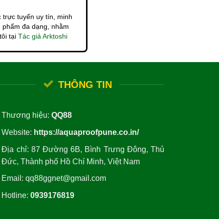
trực tuyến uy tín, minh
ản phẩm đa dạng, nhằm
ôi tại
Tác giả Arktoshi
THÔNG TIN
Thương hiệu:
QQ88
Website:
https://aquaproofpune.co.in/
n, Cagayan Economic Zone. Cùng hệ thống bảo
Địa chỉ: 87 Đường 6B, Bình Trưng Đông, Thủ
rì, cập nhật chống gian lận. Đặc biệt trên các
Đức, Thành phố Hồ Chí Minh, Việt Nam
Email:
qq88ggnet@gmail.com
Hotline:
0939176819
Zalo, hotline, Facebook,… Tất cả đều có người