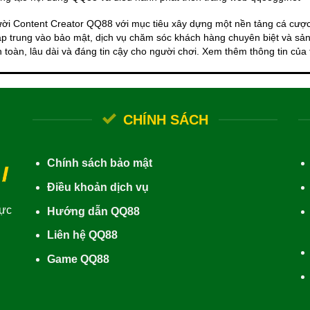
gười Content Creator QQ88 với mục tiêu xây dựng một nền tảng cá cược 
ập trung vào bảo mật, dịch vụ chăm sóc khách hàng chuyên biệt và s
toàn, lâu dài và đáng tin cậy cho người chơi. Xem thêm thông tin của t
CHÍNH SÁCH
Kho game đổi thưởng tại QQ88 cực kỳ đa dạng
Chính sách bảo mật
Điều khoản dịch vụ
mật uy tín, sở hữu giấy phép hoạt động rõ ràng từ Isle of Ma
ực
Hướng dẫn QQ88
, dữ liệu giao dịch. Chúng tôi còn thường xuyên kiểm tra bảo t
Liên hệ QQ88
ệc lừa đảo hay gian lận cược.
Game QQ88
 hút,
QQ88
cung cấp nhiều kênh liên lạc như: Chat trực tiếp, 