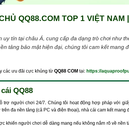
CHỦ QQ88.COM TOP 1 VIỆT NAM 
n uy tín tại châu Á, cung cấp đa dạng trò chơi như th
n tảng bảo mật hiện đại, chúng tôi cam kết mang đến
ay các ưu đãi cực khủng từ
QQ88 COM
tại:
https://aquaproofpu
 cái QQ88
 hỗ trợ người chơi 24/7. Chúng tôi hoạt động hợp pháp với g
ợ trên đa nền tảng (cả PC và điện thoại), nhà cái cam kết mang đ
ợc khiến người chơi dễ dàng mang nếu không nắm rõ về nền tả