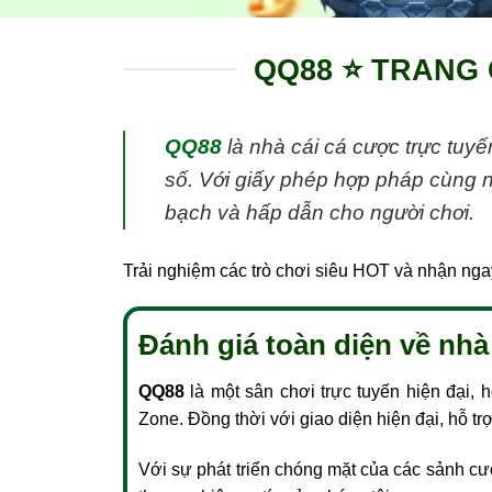
QQ88 ⭐️ TRANG 
QQ88
là nhà cái cá cược trực tuyế
số. Với giấy phép hợp pháp cùng nề
bạch và hấp dẫn cho người chơi.
Trải nghiệm các trò chơi siêu HOT và nhận ng
Đánh giá toàn diện về nhà
QQ88
là một sân chơi trực tuyến hiện đại,
Zone. Đồng thời với giao diện hiện đại, hỗ tr
Với sự phát triển chóng mặt của các sảnh cư