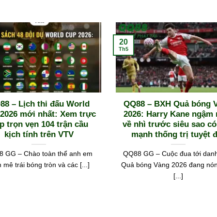
 “ngợp” khi vào sảnh game chính là giao diện được thiết kế tối
sino, xổ số hay các tựa game khác đều được phân chia rõ ràn
ỹ, không ồn, không nhiễu, tạo thêm phần thú vị cho các trò chơi
20
Th5
ổi thưởng đa dạng bậc nhất thị trường. Với hàng trăm tựa ga
ức giải trí từ truyền thống đến hiện đại. Tất cả trò chơi đều đư
88 – Lịch thi đấu World
QQ88 – BXH Quả bóng 
an toàn – hấp dẫn. Dưới đây là bảng thống kê các dòng game
2026 mới nhất: Xem trực
2026: Harry Kane ngậm 
ếp trọn vẹn 104 trận cầu
về nhì trước siêu sao c
kịch tính trên VTV
mạnh thống trị tuyệt 
NHÀ PHÁT HÀNH HỢP TÁC
 GG – Chào toàn thể anh em
QQ88 GG – Cuộc đua tới danh
sống động, nhiều cấp độ thưởng
KA Gaming, JILI, Spadegaming
mê trái bóng tròn và các [...]
Quả bóng Vàng 2026 đang nó
[...]
hức kỹ năng xả đạn chính xác
Fishing War, JDB, SimplePlay
tương tác real-time cùng dealer
Evolution Gaming, AG Gaming,
Dream Gaming