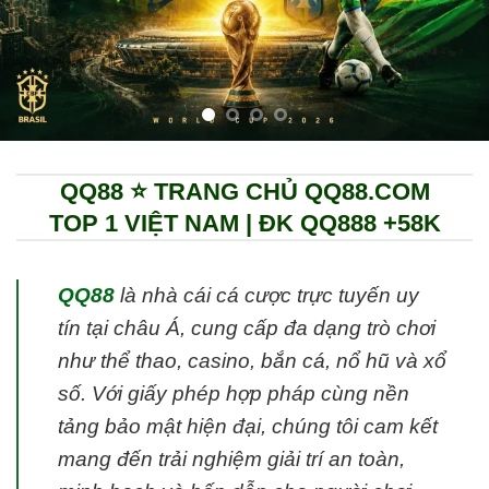
QQ88 ⭐️ TRANG CHỦ QQ88.COM
TOP 1 VIỆT NAM | ĐK QQ888 +58K
QQ88
là nhà cái cá cược trực tuyến uy
tín tại châu Á, cung cấp đa dạng trò chơi
như thể thao, casino, bắn cá, nổ hũ và xổ
số. Với giấy phép hợp pháp cùng nền
tảng bảo mật hiện đại, chúng tôi cam kết
mang đến trải nghiệm giải trí an toàn,
minh bạch và hấp dẫn cho người chơi.