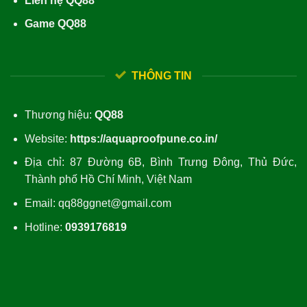
Nhược điểm cần khắc phục
Game QQ88
Dù có nhiều ưu điểm,
QQ88
cũng không tránh khỏi một
số điểm cần cải thiện. Sau đây là phản hồi thực tế từ
THÔNG TIN
cộng đồng người dùng – Những người đã gắn bó với
cái nhìn khách quan nhất.
Thương hiệu:
QQ88
Andanh98 phản ánh: “Rút tiền buổi tối hay cuối tuần
Website:
https://aquaproofpune.co.in/
thấy chậm hơn bình thường, nên phải cạnh giờ”.
Địa chỉ: 87 Đường 6B, Bình Trưng Đông, Thủ Đức,
Tanbinhlaoluyen góp ý: “App ổn rồi nhưng hy vọng
Thành phố Hồ Chí Minh, Việt Nam
cập nhật thêm để tránh bị văng ra khi đang chơi”.
Email:
qq88ggnet@gmail.com
Longsieutoc chia sẻ: “Thấy khuyến mãi hấp dẫn
nhưng đọc điều kiện hơi rối, phản hỏi CSKH mới
Hotline:
0939176819
nắm hết”.
Giải đáp thắc mắc thường gặp về QQ88
Khi tham gia
QQ88 COM
, không ít người, đặc biệt là