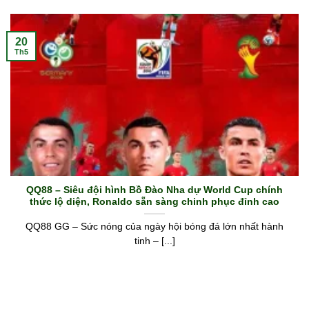
hướng dẫn chi tiết từng bước cho hội viên.
20
Chương trình khuyến mãi
Th5
Khuyến mãi tại
QQ88
không mang tính mồi chài như
nhiều nơi. Chúng tôi mang đến cho thành viên các gói
thưởng nạp đầu 100%, điểm danh mỗi ngày nhận 68K.
Cùng với đó là nhiều sự kiện nhập dịp lễ, giải đấu thể
thao. Tần suất các chương trình xuất hiện liên tục, hội
viên chỉ cần làm đúng vài bước cơ bản là có thể nhận
quà cực khủng.
QQ88 – Siêu đội hình Bồ Đào Nha dự World Cup chính
Xem thêm:
Khuyến Mãi QQ88
: Tối Đa
thức lộ diện, Ronaldo sẵn sàng chinh phục đỉnh cao
Hóa Giá Trị Nhận Thưởng Của Bạn
QQ88 GG – Sức nóng của ngày hội bóng đá lớn nhất hành
tinh – [...]
Hệ thống hội viên và đại lý
Bên cạnh thu hút người chơi,
QQ88
còn xây dựng hệ
thống đại lý ổn định với thu nhập hấp dẫn. Theo thống