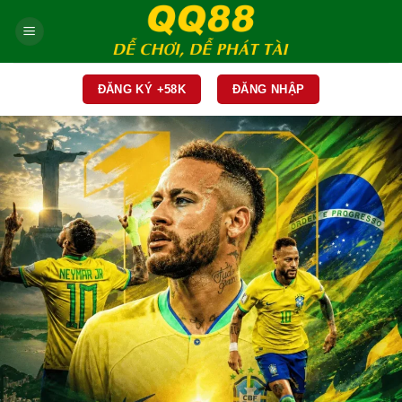
Bỏ
qua
nội
dung
ĐĂNG KÝ +58K
ĐĂNG NHẬP