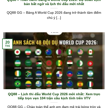
bản bất ngờ và lịch thi đấu mới nhất
QQ88 GG – Bảng A World Cup 2026 đang trở thành tâm điểm
chú ý [...]
20
Th5
Kho game đổi thưởng tại QQ88 cực kỳ đa dạng
Bảo mật và uy tín
Nền tảng được đánh giá là thương hiệu bảo mật uy tín,
sở hữu giấy phép hoạt động rõ ràng từ Isle of Man,
Cagayan Economic Zone. Cùng hệ thống bảo mật
nhiều lớp, mã hóa toàn bộ dữ liệu cá nhân, dữ liệu
QQ88 – Lịch thi đấu World Cup 2026 mới nhất: Xem trực
giao dịch. Chúng tôi còn thường xuyên kiểm tra bảo trì,
tiếp trọn vẹn 104 trận cầu kịch tính trên VTV
cập nhật chống gian lận. Đặc biệt trên các diễn đàn,
QQ88 GG – Chào toàn thể anh em đam mê trái bóng tròn và